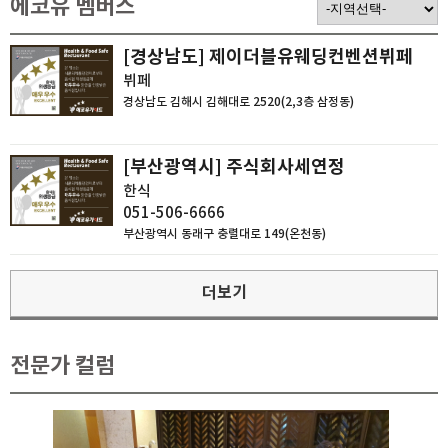
에코유 멤버스
[경상남도] 제이더블유웨딩컨벤션뷔페
뷔페
경상남도 김해시 김해대로 2520(2,3층 삼정동)
[부산광역시] 주식회사세연정
한식
051-506-6666
부산광역시 동래구 충렬대로 149(온천동)
더보기
전문가 컬럼