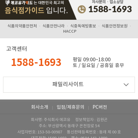
식품의약품안전처
·
식품안전나라
·
식중독예방홍보
·
식품안전정보원
·
HACCP
고객센터
1588-1693
평일 09:00~18:00
토 / 일요일 / 공휴일 휴무
회사소개
입점/제휴문의
PC버전
|
|
회사명: 주식회사 에코유 정보책임자 : 김원곤
주소: 부산광역시 동래구 온천장로 54
사업자번호: ‍153-50-00987 통신판매등록번호 : 동래 제 00 호