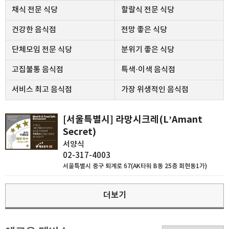
채식 전문 식당
할랄식 전문 식당
건강한 음식점
전망 좋은 식당
단체모임 전문 식당
분위기 좋은 식당
고집불통 음식점
특색·이색 음식점
서비스 최고 음식점
가장 위생적인 음식점
[서울특별시] 라망시크레(L’Amant
Secret)
서양식
02-317-4003
서울특별시 중구 퇴계로 67(AK타워 B동 25층 회현동1가)
더보기