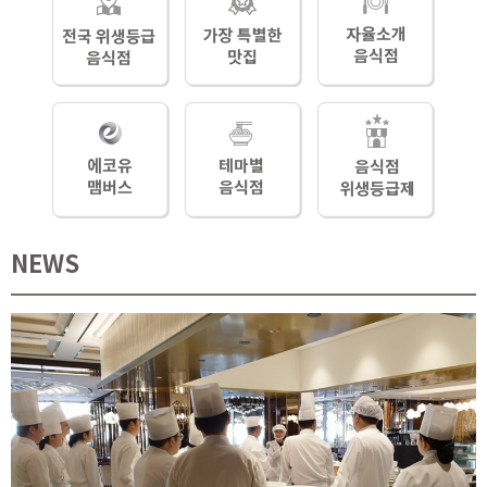
1
2
3
4
NEWS