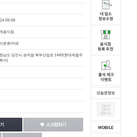
24-05-06
게음식점
식분류/카페
청남도 당진시 송악읍 북부산업로 1480(현대제철주
회사)