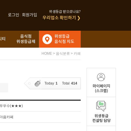
위생등급 받으셨나요?
로그인
회원가입
|
우리업소 확인하기 ❯
음식점
위생등급
니티
위생등급제
음식점 지도
HOME
>
음식분류
>
카페
Today
1
Total
414
우우수(★★★)
마음카페