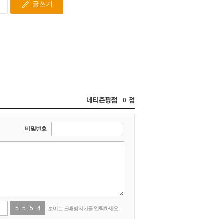
0
비밀번호
5
4
5
4
5
9
4
8
보이는 도배방지키를 입력하세요.