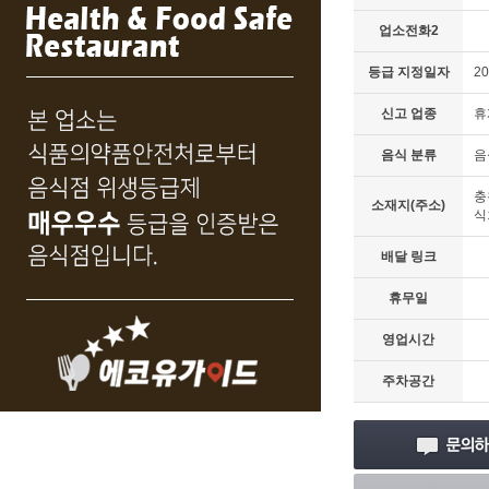
업소전화2
등급 지정일자
20
신고 업종
휴
음식 분류
음
충
소재지(주소)
식
배달 링크
휴무일
영업시간
주차공간