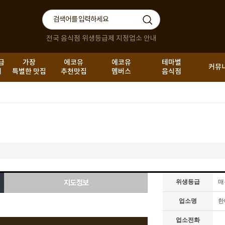
전국 음식점 위생등급제 지정업소 안내
급
가장
에코유
에코유
테마별
커뮤
내
특별한 맛집
추천맛집
멤버스
음식점
위생등급
매
업소명
한
업소전화