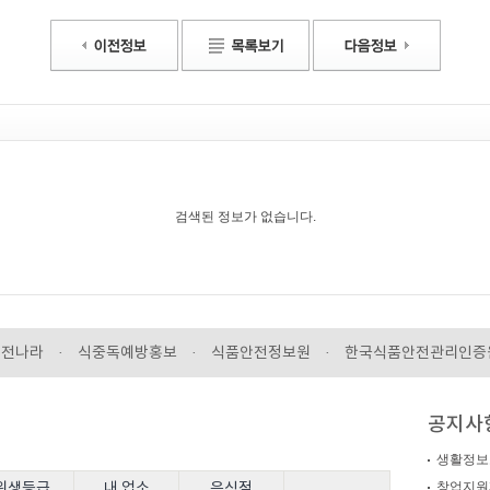
검색된 정보가 없습니다.
안전나라
·
식중독예방홍보
·
식품안전정보원
·
한국식품안전관리인증
공지사
생활정보
창업지원
위생등급
내 업소
음식점