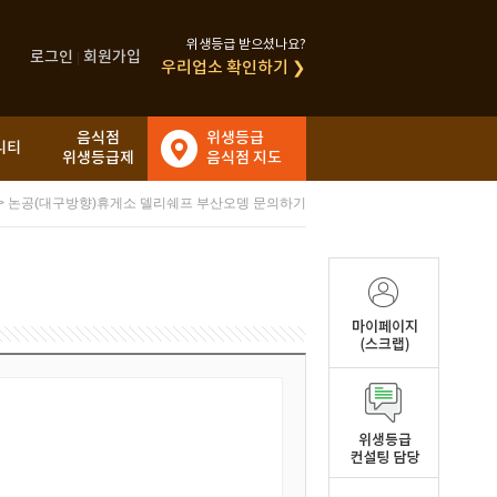
위생등급 받으셨나요?
로그인
회원가입
|
우리업소 확인하기 ❯
음식점
위생등급
니티
위생등급제
음식점 지도
>
논공(대구방향)휴게소 델리쉐프 부산오뎅 문의하기