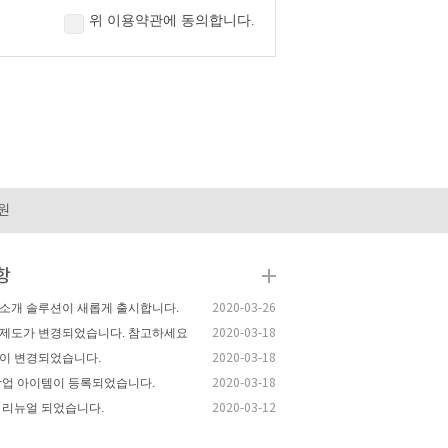
위 이용약관에 동의합니다.
 「동의」버튼을 클릭하면 개인정보 수집에 대해 동의
원
정보(당해 정보만으로는 특정 개인을 식별할 수 없더라도
 데스크톱, 포토앨범,마이스톡 등 현재 제공 중이거나 향
제공하기 위하여 이용자 개인의 정보를수집하고 있습니
항
소개 솔루션이 새롭게 출시합니다.
2020-03-26
제도가 변경되었습니다. 참고하세요
2020-03-18
이 변경되었습니다.
2020-03-18
창업 아이템이 등록되었습니다.
2020-03-18
 리뉴얼 되었습니다.
2020-03-12