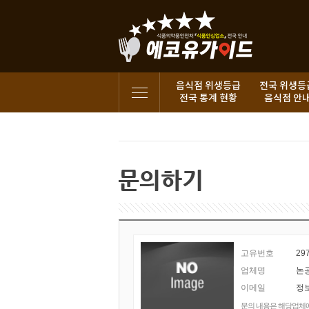
음식점 위생등급
전국 위생등
전국 통계 현황
음식점 안
고유번호
29
업체명
이메일
정
문의 내용은 해당업체