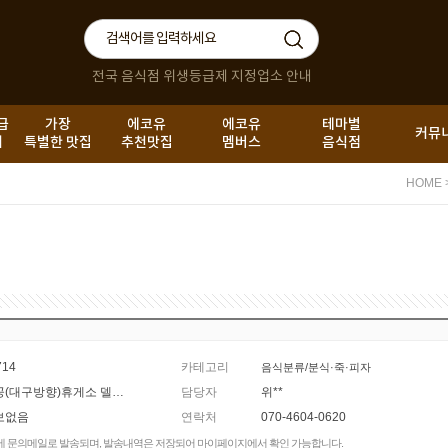
전국 음식점 위생등급제 지정업소 안내
급
가장
에코유
에코유
테마별
커뮤
내
특별한 맛집
추천맛집
멤버스
음식점
HOME
714
카테고리
음식분류/분식·죽·피자
논공(대구방향)휴게소 델리쉐프 부산오뎅
담당자
위**
보없음
연락처
070-4604-0620
에 문의메일로 발송되며, 발송내역은 저장되어 마이페이지에서 확인 가능합니다.