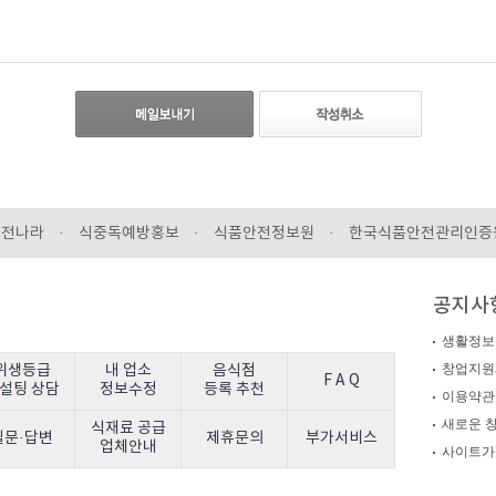
-성명 및 연락처
용약관의 내용에 대하여 「동의」버튼 또는 「취소」버튼을 클릭할 수 있는 절차를 마련하여,
안전나라
·
식중독예방홍보
·
식품안전정보원
·
한국식품안전관리인증
해 정보에 포함되어 있는 성명,주민등록번호 등의 사항에 의하여 당해 개인을 식별할 수 있는
함)를 말합니다.
 없이 언제든지 사용할 수 있습니다.그러나 회사는 회원서비스(메일, 네이버폰, 카페, 블로그,
크로드 등을 통하여 이용자들에게 맞춤식 서비스를 비롯한 보다 더 향상된 양질의 서비스를 
공지사
생활정보
창업지원
위생등급
내 업소
음식점
F A Q
설팅 상담
정보수정
등록 추천
이용약관
새로운 
식재료 공급
질문·답변
제휴문의
부가서비스
업체안내
사이트가